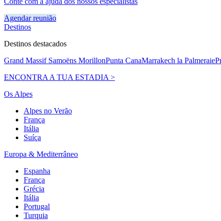
Conte com a ajuda dos nossos especialistas
Agendar reunião
Destinos
Destinos destacados
Grand Massif Samoëns Morillon
Punta Cana
Marrakech la Palmeraie
P
ENCONTRA A TUA ESTADIA >
Os Alpes
Alpes no Verão
França
Itália
Suíça
Europa & Mediterrâneo
Espanha
França
Grécia
Itália
Portugal
Turquia