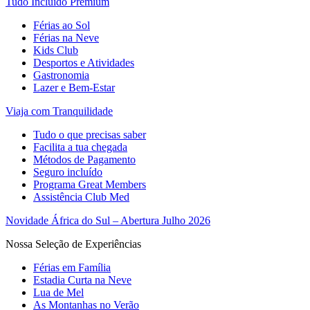
Tudo Incluído Premium
Férias ao Sol
Férias na Neve
Kids Club
Desportos e Atividades
Gastronomia
Lazer e Bem-Estar
Viaja com Tranquilidade
Tudo o que precisas saber
Facilita a tua chegada
Métodos de Pagamento
Seguro incluído
Programa Great Members
Assistência Club Med
Novidade África do Sul – Abertura Julho 2026
Nossa Seleção de Experiências
Férias em Família
Estadia Curta na Neve
Lua de Mel
As Montanhas no Verão