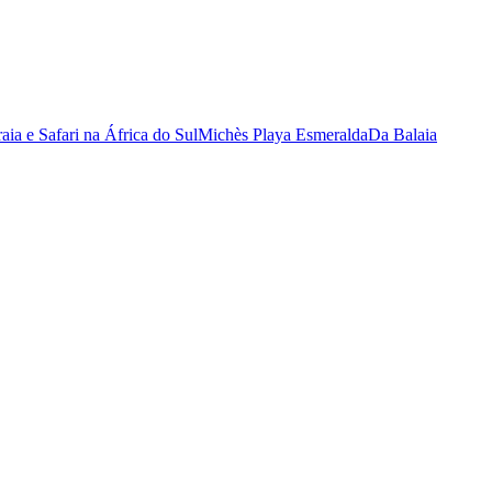
raia e Safari na África do Sul
Michès Playa Esmeralda
Da Balaia