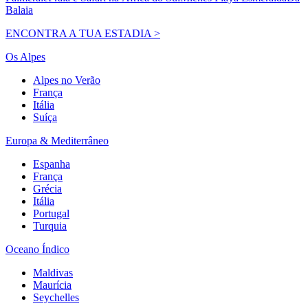
Balaia
ENCONTRA A TUA ESTADIA >
Os Alpes
Alpes no Verão
França
Itália
Suíça
Europa & Mediterrâneo
Espanha
França
Grécia
Itália
Portugal
Turquia
Oceano Índico
Maldivas
Maurícia
Seychelles