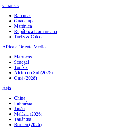
Caraíbas
Bahamas
Guadalupe
Martinica
República Dominicana
Turks & Caicos
África e Oriente Medio
Marrocos
Senegal
Tunísia
África do Sul (2026)
Omã (2028)
Ásia
China
Indonésia
Japão
Malásia (2026)
Tailândia
Bornéu (2026)