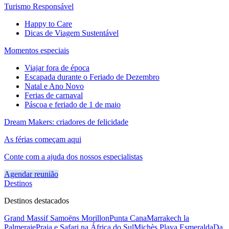
Turismo Responsável
Happy to Care
Dicas de Viagem Sustentável
Momentos especiais
Viajar fora de época
Escapada durante o Feriado de Dezembro
Natal e Ano Novo
Ferias de carnaval
Páscoa e feriado de 1 de maio
Dream Makers: criadores de felicidade
As férias começam aqui
Conte com a ajuda dos nossos especialistas
Agendar reunião
Destinos
Destinos destacados
Grand Massif Samoëns Morillon
Punta Cana
Marrakech la
Palmeraie
Praia e Safari na África do Sul
Michès Playa Esmeralda
Da