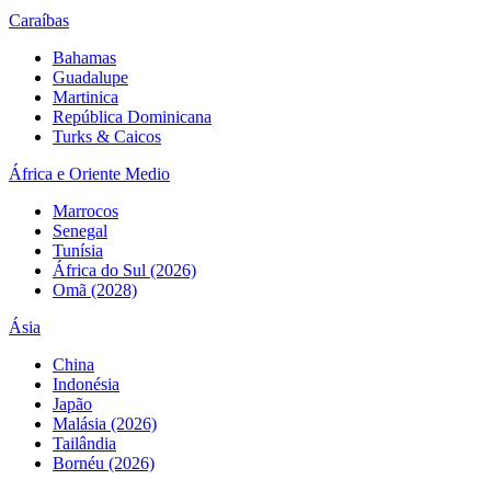
Caraíbas
Bahamas
Guadalupe
Martinica
República Dominicana
Turks & Caicos
África e Oriente Medio
Marrocos
Senegal
Tunísia
África do Sul (2026)
Omã (2028)
Ásia
China
Indonésia
Japão
Malásia (2026)
Tailândia
Bornéu (2026)