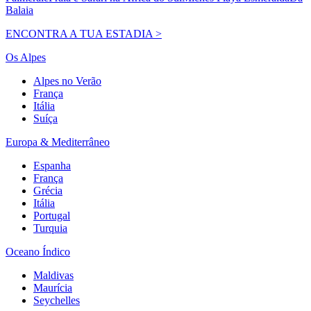
Balaia
ENCONTRA A TUA ESTADIA >
Os Alpes
Alpes no Verão
França
Itália
Suíça
Europa & Mediterrâneo
Espanha
França
Grécia
Itália
Portugal
Turquia
Oceano Índico
Maldivas
Maurícia
Seychelles