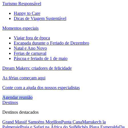
Turismo Responsável
Happy to Care
Dicas de Viagem Sustentável
Momentos especiais
Viajar fora de época
Escapada durante o Feriado de Dezembro
Natal e Ano Novo
Ferias de carnaval
Páscoa e feriado de 1 de maio
Dream Makers: criadores de felicidade
As férias começam aqui
Conte com a ajuda dos nossos especialistas
Agendar reunião
Destinos
Destinos destacados
Grand Massif Samoëns Morillon
Punta Cana
Marrakech la
Palmeraie
Praia e Safari na África do Sul
Michès Playa Esmeralda
Da