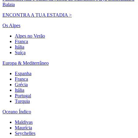
Balaia
ENCONTRA A TUA ESTADIA >
Os Alpes
Alpes no Verão
França
Itália
Suíça
Europa & Mediterrâneo
Espanha
França
Grécia
Itália
Portugal
Turquia
Oceano Índico
Maldivas
Maurícia
Seychelles