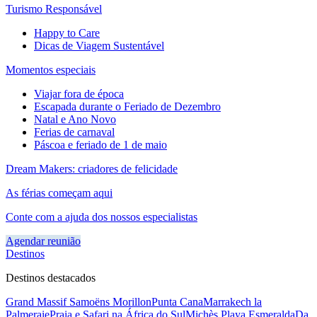
Turismo Responsável
Happy to Care
Dicas de Viagem Sustentável
Momentos especiais
Viajar fora de época
Escapada durante o Feriado de Dezembro
Natal e Ano Novo
Ferias de carnaval
Páscoa e feriado de 1 de maio
Dream Makers: criadores de felicidade
As férias começam aqui
Conte com a ajuda dos nossos especialistas
Agendar reunião
Destinos
Destinos destacados
Grand Massif Samoëns Morillon
Punta Cana
Marrakech la
Palmeraie
Praia e Safari na África do Sul
Michès Playa Esmeralda
Da