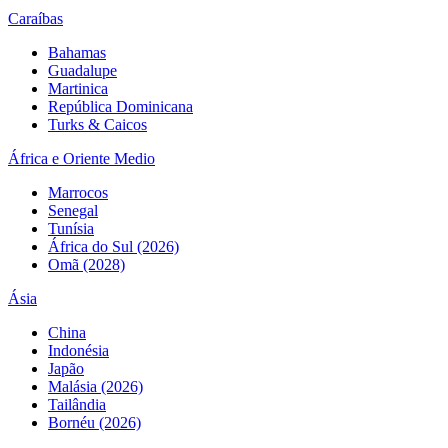
Caraíbas
Bahamas
Guadalupe
Martinica
República Dominicana
Turks & Caicos
África e Oriente Medio
Marrocos
Senegal
Tunísia
África do Sul (2026)
Omã (2028)
Ásia
China
Indonésia
Japão
Malásia (2026)
Tailândia
Bornéu (2026)