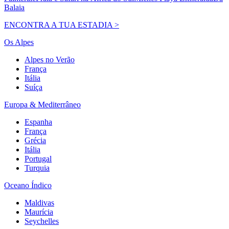
Balaia
ENCONTRA A TUA ESTADIA >
Os Alpes
Alpes no Verão
França
Itália
Suíça
Europa & Mediterrâneo
Espanha
França
Grécia
Itália
Portugal
Turquia
Oceano Índico
Maldivas
Maurícia
Seychelles