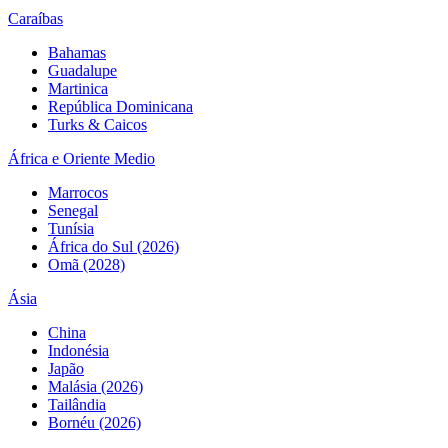
Caraíbas
Bahamas
Guadalupe
Martinica
República Dominicana
Turks & Caicos
África e Oriente Medio
Marrocos
Senegal
Tunísia
África do Sul (2026)
Omã (2028)
Ásia
China
Indonésia
Japão
Malásia (2026)
Tailândia
Bornéu (2026)