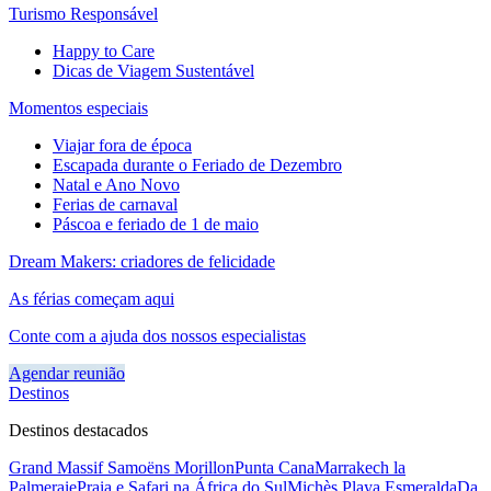
Turismo Responsável
Happy to Care
Dicas de Viagem Sustentável
Momentos especiais
Viajar fora de época
Escapada durante o Feriado de Dezembro
Natal e Ano Novo
Ferias de carnaval
Páscoa e feriado de 1 de maio
Dream Makers: criadores de felicidade
As férias começam aqui
Conte com a ajuda dos nossos especialistas
Agendar reunião
Destinos
Destinos destacados
Grand Massif Samoëns Morillon
Punta Cana
Marrakech la
Palmeraie
Praia e Safari na África do Sul
Michès Playa Esmeralda
Da