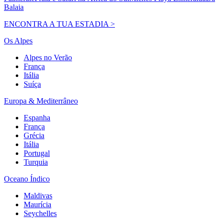
Balaia
ENCONTRA A TUA ESTADIA >
Os Alpes
Alpes no Verão
França
Itália
Suíça
Europa & Mediterrâneo
Espanha
França
Grécia
Itália
Portugal
Turquia
Oceano Índico
Maldivas
Maurícia
Seychelles