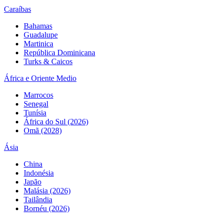
Caraíbas
Bahamas
Guadalupe
Martinica
República Dominicana
Turks & Caicos
África e Oriente Medio
Marrocos
Senegal
Tunísia
África do Sul (2026)
Omã (2028)
Ásia
China
Indonésia
Japão
Malásia (2026)
Tailândia
Bornéu (2026)