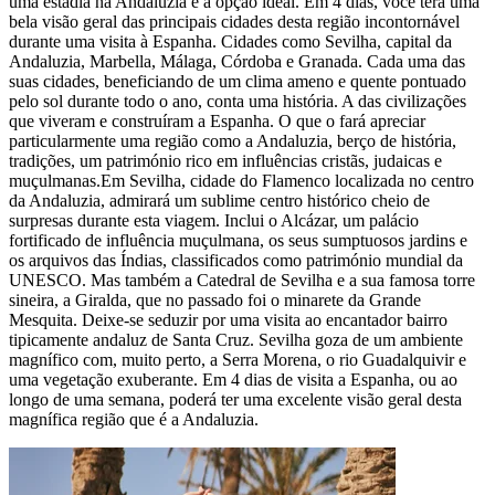
uma estadia na Andaluzia é a opção ideal. Em 4 dias, você terá uma
bela visão geral das principais cidades desta região incontornável
durante uma visita à Espanha. Cidades como Sevilha, capital da
Andaluzia, Marbella, Málaga, Córdoba e Granada. Cada uma das
suas cidades, beneficiando de um clima ameno e quente pontuado
pelo sol durante todo o ano, conta uma história. A das civilizações
que viveram e construíram a Espanha. O que o fará apreciar
particularmente uma região como a Andaluzia, berço de história,
tradições, um património rico em influências cristãs, judaicas e
muçulmanas.Em Sevilha, cidade do Flamenco localizada no centro
da Andaluzia, admirará um sublime centro histórico cheio de
surpresas durante esta viagem. Inclui o Alcázar, um palácio
fortificado de influência muçulmana, os seus sumptuosos jardins e
os arquivos das Índias, classificados como património mundial da
UNESCO. Mas também a Catedral de Sevilha e a sua famosa torre
sineira, a Giralda, que no passado foi o minarete da Grande
Mesquita. Deixe-se seduzir por uma visita ao encantador bairro
tipicamente andaluz de Santa Cruz. Sevilha goza de um ambiente
magnífico com, muito perto, a Serra Morena, o rio Guadalquivir e
uma vegetação exuberante. Em 4 dias de visita a Espanha, ou ao
longo de uma semana, poderá ter uma excelente visão geral desta
magnífica região que é a Andaluzia.