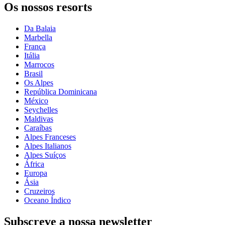
Os nossos resorts
Da Balaia
Marbella
França
Itália
Marrocos
Brasil
Os Alpes
República Dominicana
México
Seychelles
Maldivas
Caraíbas
Alpes Franceses
Alpes Italianos
Alpes Suíços
África
Europa
Ásia
Cruzeiros
Oceano Índico
Subscreve a nossa newsletter