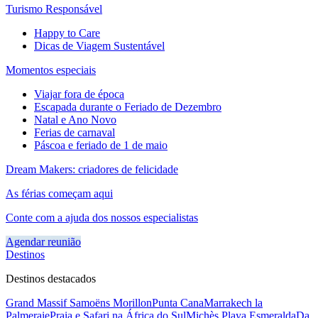
Turismo Responsável
Happy to Care
Dicas de Viagem Sustentável
Momentos especiais
Viajar fora de época
Escapada durante o Feriado de Dezembro
Natal e Ano Novo
Ferias de carnaval
Páscoa e feriado de 1 de maio
Dream Makers: criadores de felicidade
As férias começam aqui
Conte com a ajuda dos nossos especialistas
Agendar reunião
Destinos
Destinos destacados
Grand Massif Samoëns Morillon
Punta Cana
Marrakech la
Palmeraie
Praia e Safari na África do Sul
Michès Playa Esmeralda
Da