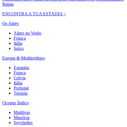
Balaia
ENCONTRA A TUA ESTADIA >
Os Alpes
Alpes no Verão
França
Itália
Suíça
Europa & Mediterrâneo
Espanha
França
Grécia
Itália
Portugal
Turquia
Oceano Índico
Maldivas
Maurícia
Seychelles