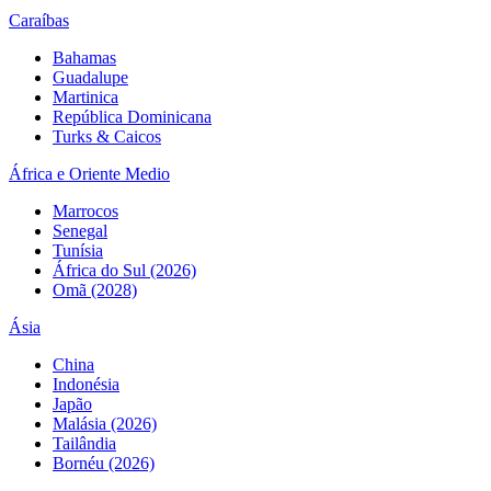
Caraíbas
Bahamas
Guadalupe
Martinica
República Dominicana
Turks & Caicos
África e Oriente Medio
Marrocos
Senegal
Tunísia
África do Sul (2026)
Omã (2028)
Ásia
China
Indonésia
Japão
Malásia (2026)
Tailândia
Bornéu (2026)