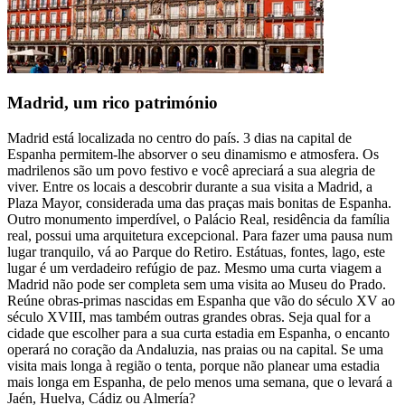
Madrid, um rico património
Madrid está localizada no centro do país. 3 dias na capital de
Espanha permitem-lhe absorver o seu dinamismo e atmosfera. Os
madrilenos são um povo festivo e você apreciará a sua alegria de
viver. Entre os locais a descobrir durante a sua visita a Madrid, a
Plaza Mayor, considerada uma das praças mais bonitas de Espanha.
Outro monumento imperdível, o Palácio Real, residência da família
real, possui uma arquitetura excepcional. Para fazer uma pausa num
lugar tranquilo, vá ao Parque do Retiro. Estátuas, fontes, lago, este
lugar é um verdadeiro refúgio de paz. Mesmo uma curta viagem a
Madrid não pode ser completa sem uma visita ao Museu do Prado.
Reúne obras-primas nascidas em Espanha que vão do século XV ao
século XVIII, mas também outras grandes obras. Seja qual for a
cidade que escolher para a sua curta estadia em Espanha, o encanto
operará no coração da Andaluzia, nas praias ou na capital. Se uma
visita mais longa à região o tenta, porque não planear uma estadia
mais longa em Espanha, de pelo menos uma semana, que o levará a
Jaén, Huelva, Cádiz ou Almería?