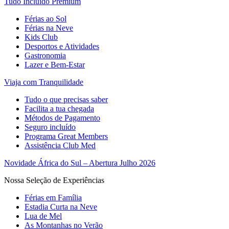
Tudo Incluído Premium
Férias ao Sol
Férias na Neve
Kids Club
Desportos e Atividades
Gastronomia
Lazer e Bem-Estar
Viaja com Tranquilidade
Tudo o que precisas saber
Facilita a tua chegada
Métodos de Pagamento
Seguro incluído
Programa Great Members
Assistência Club Med
Novidade África do Sul – Abertura Julho 2026
Nossa Seleção de Experiências
Férias em Família
Estadia Curta na Neve
Lua de Mel
As Montanhas no Verão