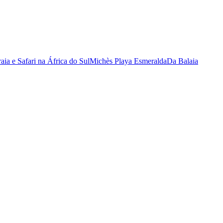
raia e Safari na África do Sul
Michès Playa Esmeralda
Da Balaia