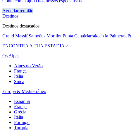
Conte com a ajuda dos nossos especialistas
Agendar reunião
Destinos
Destinos destacados
Grand Massif Samoëns Morillon
Punta Cana
Marrakech la Palmeraie
P
ENCONTRA A TUA ESTADIA >
Os Alpes
Alpes no Verão
França
Itália
Suíça
Europa & Mediterrâneo
Espanha
França
Grécia
Itália
Portugal
Turquia