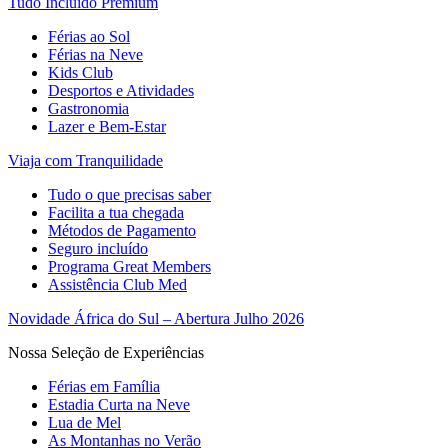
Tudo Incluído Premium
Férias ao Sol
Férias na Neve
Kids Club
Desportos e Atividades
Gastronomia
Lazer e Bem-Estar
Viaja com Tranquilidade
Tudo o que precisas saber
Facilita a tua chegada
Métodos de Pagamento
Seguro incluído
Programa Great Members
Assistência Club Med
Novidade África do Sul – Abertura Julho 2026
Nossa Seleção de Experiências
Férias em Família
Estadia Curta na Neve
Lua de Mel
As Montanhas no Verão