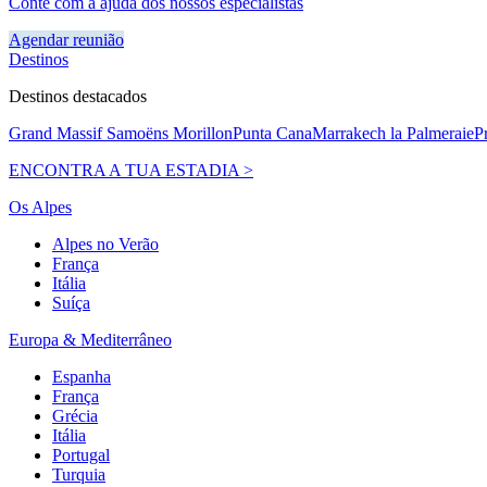
Conte com a ajuda dos nossos especialistas
Agendar reunião
Destinos
Destinos destacados
Grand Massif Samoëns Morillon
Punta Cana
Marrakech la Palmeraie
P
ENCONTRA A TUA ESTADIA >
Os Alpes
Alpes no Verão
França
Itália
Suíça
Europa & Mediterrâneo
Espanha
França
Grécia
Itália
Portugal
Turquia