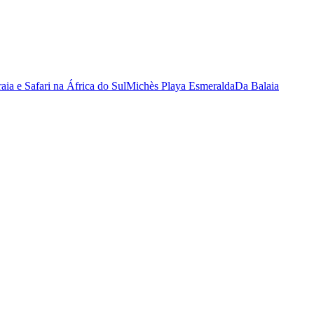
raia e Safari na África do Sul
Michès Playa Esmeralda
Da Balaia