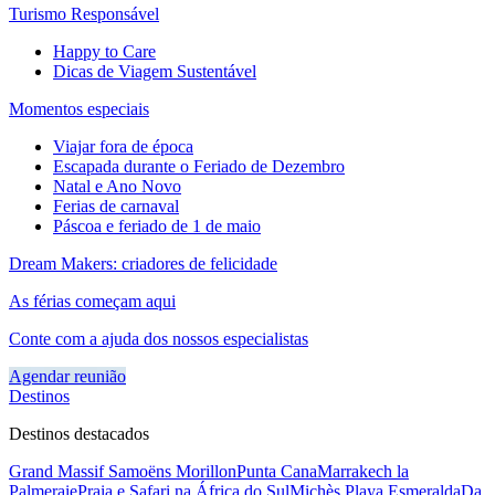
Turismo Responsável
Happy to Care
Dicas de Viagem Sustentável
Momentos especiais
Viajar fora de época
Escapada durante o Feriado de Dezembro
Natal e Ano Novo
Ferias de carnaval
Páscoa e feriado de 1 de maio
Dream Makers: criadores de felicidade
As férias começam aqui
Conte com a ajuda dos nossos especialistas
Agendar reunião
Destinos
Destinos destacados
Grand Massif Samoëns Morillon
Punta Cana
Marrakech la
Palmeraie
Praia e Safari na África do Sul
Michès Playa Esmeralda
Da