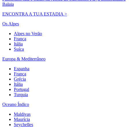
Balaia
ENCONTRA A TUA ESTADIA >
Os Alpes
Alpes no Verão
França
Itália
Suíça
Europa & Mediterrâneo
Espanha
França
Grécia
Itália
Portugal
Turquia
Oceano Índico
Maldivas
Maurícia
Seychelles