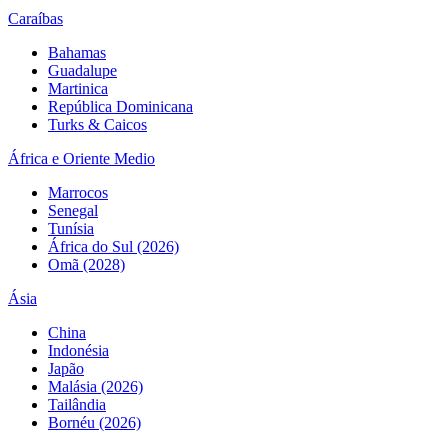
Caraíbas
Bahamas
Guadalupe
Martinica
República Dominicana
Turks & Caicos
África e Oriente Medio
Marrocos
Senegal
Tunísia
África do Sul (2026)
Omã (2028)
Ásia
China
Indonésia
Japão
Malásia (2026)
Tailândia
Bornéu (2026)