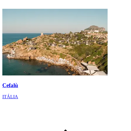
Cefalù
ITÁLIA