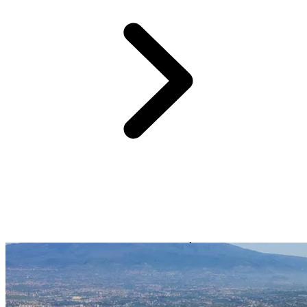
A 2h30 de Cefalù:
Teatro de Taormina
. É talvez a cidade mais
bela da Sicília, onde
cidade e cenário se fundem num verdadeiro
paraíso
. O tempo parece suspenso durante a sua estadia tudo
incluído em Itália.
Esta escapadela cultural e deslumbrante
leva-o
até
o teatro antigo.
Este lugar fascina os amantes da cultura tanto