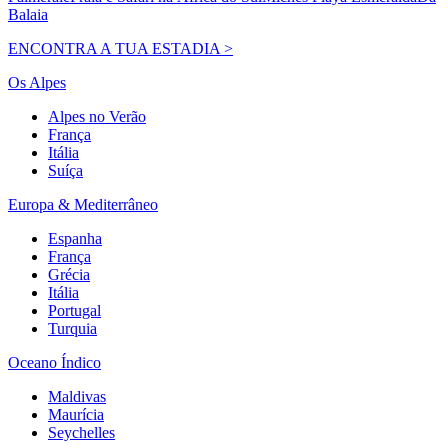
Balaia
ENCONTRA A TUA ESTADIA >
Os Alpes
Alpes no Verão
França
Itália
Suíça
Europa & Mediterrâneo
Espanha
França
Grécia
Itália
Portugal
Turquia
Oceano Índico
Maldivas
Maurícia
Seychelles