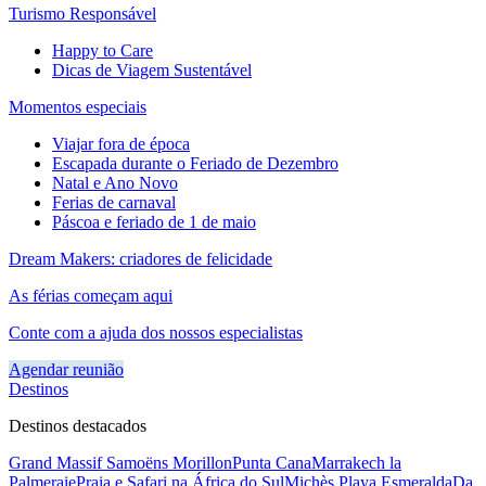
Turismo Responsável
Happy to Care
Dicas de Viagem Sustentável
Momentos especiais
Viajar fora de época
Escapada durante o Feriado de Dezembro
Natal e Ano Novo
Ferias de carnaval
Páscoa e feriado de 1 de maio
Dream Makers: criadores de felicidade
As férias começam aqui
Conte com a ajuda dos nossos especialistas
Agendar reunião
Destinos
Destinos destacados
Grand Massif Samoëns Morillon
Punta Cana
Marrakech la
Palmeraie
Praia e Safari na África do Sul
Michès Playa Esmeralda
Da