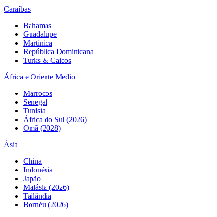
Caraíbas
Bahamas
Guadalupe
Martinica
República Dominicana
Turks & Caicos
África e Oriente Medio
Marrocos
Senegal
Tunísia
África do Sul (2026)
Omã (2028)
Ásia
China
Indonésia
Japão
Malásia (2026)
Tailândia
Bornéu (2026)