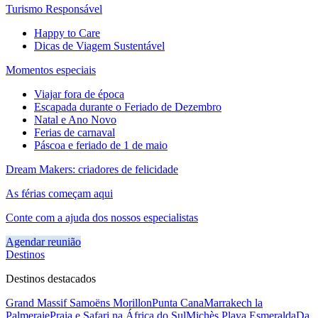
Turismo Responsável
Happy to Care
Dicas de Viagem Sustentável
Momentos especiais
Viajar fora de época
Escapada durante o Feriado de Dezembro
Natal e Ano Novo
Ferias de carnaval
Páscoa e feriado de 1 de maio
Dream Makers: criadores de felicidade
As férias começam aqui
Conte com a ajuda dos nossos especialistas
Agendar reunião
Destinos
Destinos destacados
Grand Massif Samoëns Morillon
Punta Cana
Marrakech la
Palmeraie
Praia e Safari na África do Sul
Michès Playa Esmeralda
Da