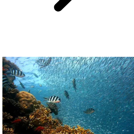
Apesar das suas dimensões modestas, o Îlet Macou é uma
verdadeira joia natural da reserva do Grand Cul-de-sac marin. Nesta
pequena língua de areia, descubra uma vegetação atípica de mangal
durante uma excursão a bordo de um barco de pescador. Deixe-se
encantar por este refúgio intocado, a apenas 35 minutos do seu
resort Club Med La Caravelle.