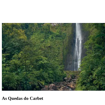
Se as paisagens de Guadalupe encantam em terra, a magia prolonga-
se nas profundezas marinhas. Vista o fato de mergulho e deixe-se
levar pela Reserva Natural Cousteau, um santuário subaquático
onde corais vibrantes, cavalos-marinhos graciosos e tartarugas
curiosas o recebem com os seus tons mais luminosos. Mergulhe
neste ecossistema exuberante e maravilhe-se com cada encontro.
Situado a 1h do resort Club Med La Caravelle.
As Quedas do Carbet