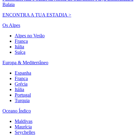
Balaia
ENCONTRA A TUA ESTADIA >
Os Alpes
Alpes no Verão
França
Itália
Suíça
Europa & Mediterrâneo
Espanha
França
Grécia
Itália
Portugal
Turquia
Oceano Índico
Maldivas
Maurícia
Seychelles