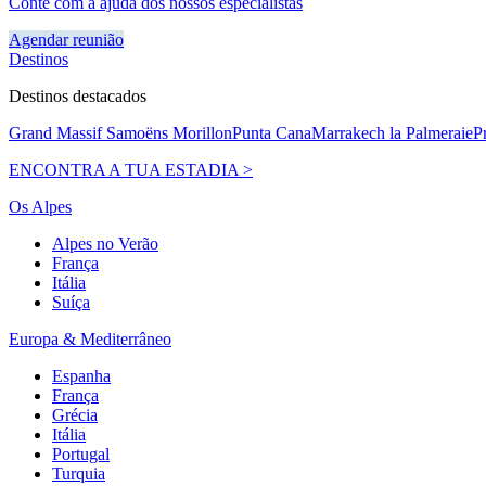
Conte com a ajuda dos nossos especialistas
Agendar reunião
Destinos
Destinos destacados
Grand Massif Samoëns Morillon
Punta Cana
Marrakech la Palmeraie
P
ENCONTRA A TUA ESTADIA >
Os Alpes
Alpes no Verão
França
Itália
Suíça
Europa & Mediterrâneo
Espanha
França
Grécia
Itália
Portugal
Turquia