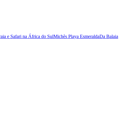
raia e Safari na África do Sul
Michès Playa Esmeralda
Da Balaia