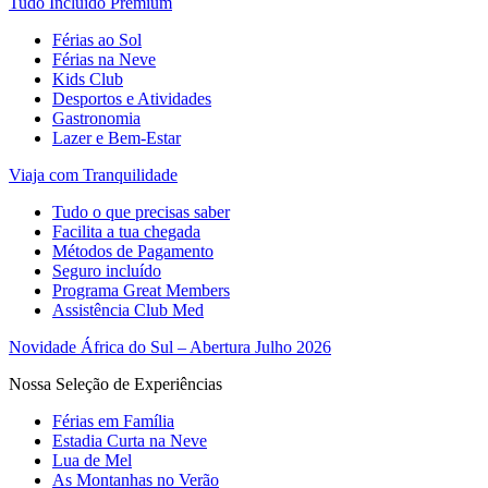
Tudo Incluído Premium
Férias ao Sol
Férias na Neve
Kids Club
Desportos e Atividades
Gastronomia
Lazer e Bem-Estar
Viaja com Tranquilidade
Tudo o que precisas saber
Facilita a tua chegada
Métodos de Pagamento
Seguro incluído
Programa Great Members
Assistência Club Med
Novidade África do Sul – Abertura Julho 2026
Nossa Seleção de Experiências
Férias em Família
Estadia Curta na Neve
Lua de Mel
As Montanhas no Verão