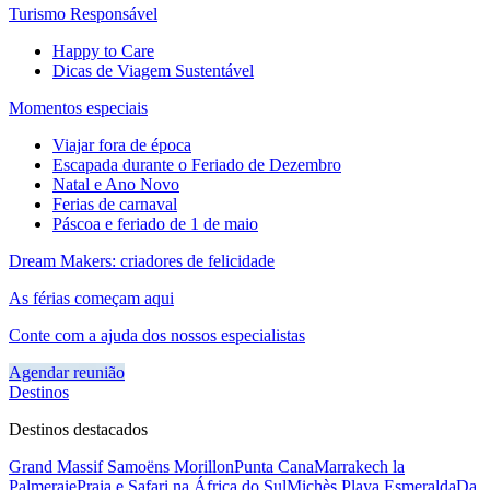
Turismo Responsável
Happy to Care
Dicas de Viagem Sustentável
Momentos especiais
Viajar fora de época
Escapada durante o Feriado de Dezembro
Natal e Ano Novo
Ferias de carnaval
Páscoa e feriado de 1 de maio
Dream Makers: criadores de felicidade
As férias começam aqui
Conte com a ajuda dos nossos especialistas
Agendar reunião
Destinos
Destinos destacados
Grand Massif Samoëns Morillon
Punta Cana
Marrakech la
Palmeraie
Praia e Safari na África do Sul
Michès Playa Esmeralda
Da