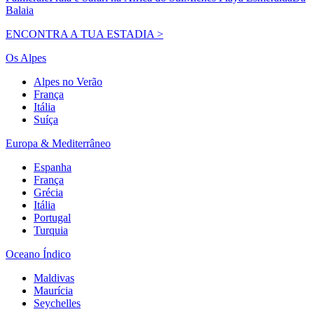
Balaia
ENCONTRA A TUA ESTADIA >
Os Alpes
Alpes no Verão
França
Itália
Suíça
Europa & Mediterrâneo
Espanha
França
Grécia
Itália
Portugal
Turquia
Oceano Índico
Maldivas
Maurícia
Seychelles