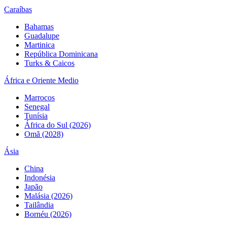
Caraíbas
Bahamas
Guadalupe
Martinica
República Dominicana
Turks & Caicos
África e Oriente Medio
Marrocos
Senegal
Tunísia
África do Sul (2026)
Omã (2028)
Ásia
China
Indonésia
Japão
Malásia (2026)
Tailândia
Bornéu (2026)